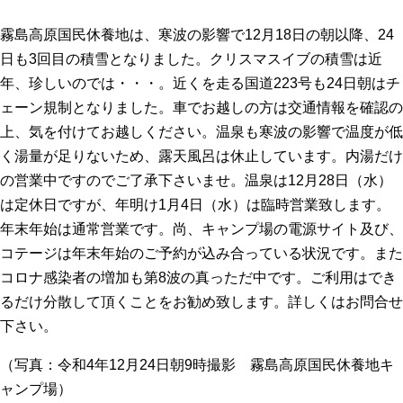
霧島高原国民休養地は、寒波の影響で12月18日の朝以降、24
日も3回目の積雪となりました。クリスマスイブの積雪は近
年、珍しいのでは・・・。近くを走る国道223号も24日朝はチ
ェーン規制となりました。車でお越しの方は交通情報を確認の
上、気を付けてお越しください。温泉も寒波の影響で温度が低
く湯量が足りないため、露天風呂は休止しています。内湯だけ
の営業中ですのでご了承下さいませ。温泉は12月28日（水）
は定休日ですが、年明け1月4日（水）は臨時営業致します。
年末年始は通常営業です。尚、キャンプ場の電源サイト及び、
コテージは年末年始のご予約が込み合っている状況です。また
コロナ感染者の増加も第8波の真っただ中です。ご利用はでき
るだけ分散して頂くことをお勧め致します。詳しくはお問合せ
下さい。
（写真：令和4年12月24日朝9時撮影 霧島高原国民休養地キ
ャンプ場）