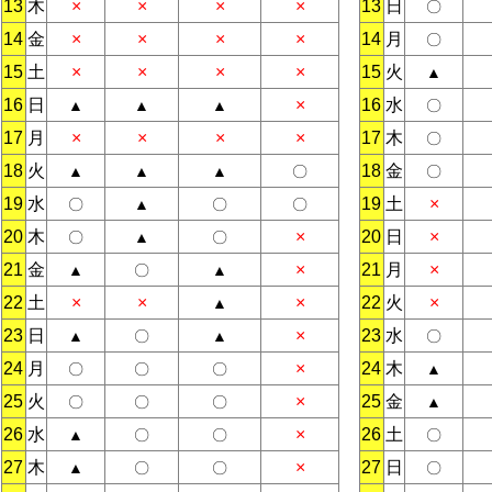
13
木
×
×
×
×
13
日
〇
14
金
×
×
×
×
14
月
〇
15
土
×
×
×
×
15
火
▲
16
日
×
16
水
▲
▲
▲
〇
17
月
×
×
×
×
17
木
〇
18
火
18
金
▲
▲
▲
〇
〇
19
水
19
土
×
〇
▲
〇
〇
20
木
×
20
日
×
〇
▲
〇
21
金
×
21
月
×
▲
〇
▲
22
土
×
×
×
22
火
×
▲
23
日
×
23
水
▲
〇
▲
〇
24
月
×
24
木
〇
〇
〇
▲
25
火
×
25
金
〇
〇
〇
▲
26
水
×
26
土
▲
〇
〇
〇
27
木
×
27
日
▲
〇
〇
〇