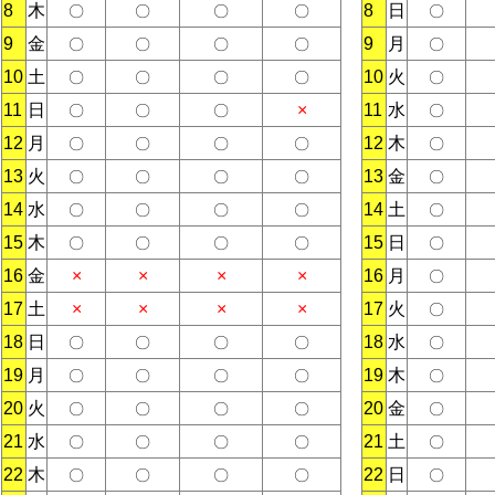
8
木
8
日
〇
〇
〇
〇
〇
9
金
9
月
〇
〇
〇
〇
〇
10
土
10
火
〇
〇
〇
〇
〇
11
日
×
11
水
〇
〇
〇
〇
12
月
12
木
〇
〇
〇
〇
〇
13
火
13
金
〇
〇
〇
〇
〇
14
水
14
土
〇
〇
〇
〇
〇
15
木
15
日
〇
〇
〇
〇
〇
16
金
×
×
×
×
16
月
〇
17
土
×
×
×
×
17
火
〇
18
日
18
水
〇
〇
〇
〇
〇
19
月
19
木
〇
〇
〇
〇
〇
20
火
20
金
〇
〇
〇
〇
〇
21
水
21
土
〇
〇
〇
〇
〇
22
木
22
日
〇
〇
〇
〇
〇