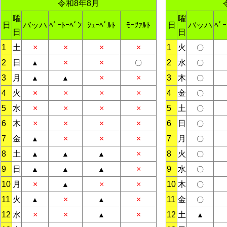
令和8年8月
曜
曜
日
バッハ
ﾍﾞｰﾄｰﾍﾞﾝ
ｼｭｰﾍﾞﾙﾄ
ﾓｰﾂｧﾙﾄ
日
バッハ
ﾍﾞｰ
日
日
1
土
×
×
×
×
1
火
〇
2
日
×
×
2
水
▲
〇
〇
3
月
×
×
3
木
▲
▲
〇
4
火
×
×
×
×
4
金
〇
5
水
×
×
×
×
5
土
〇
6
木
×
×
×
×
6
日
〇
7
金
×
×
×
7
月
▲
〇
8
土
×
8
火
▲
▲
▲
〇
9
日
×
9
水
▲
▲
▲
〇
10
月
×
×
×
10
木
▲
〇
11
火
×
×
11
金
▲
▲
〇
12
水
×
×
×
12
土
▲
▲