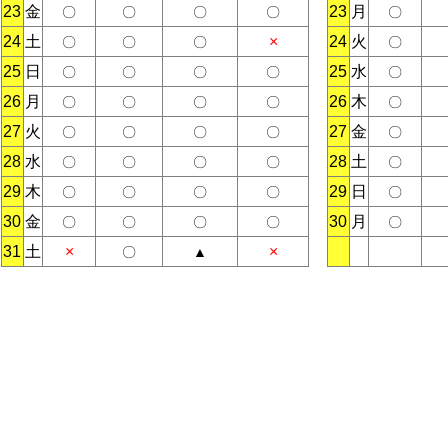
23
金
23
月
〇
〇
〇
〇
〇
24
土
×
24
火
〇
〇
〇
〇
25
日
25
水
〇
〇
〇
〇
〇
26
月
26
木
〇
〇
〇
〇
〇
27
火
27
金
〇
〇
〇
〇
〇
28
水
28
土
〇
〇
〇
〇
〇
29
木
29
日
〇
〇
〇
〇
〇
30
金
30
月
〇
〇
〇
〇
〇
31
土
×
×
〇
▲