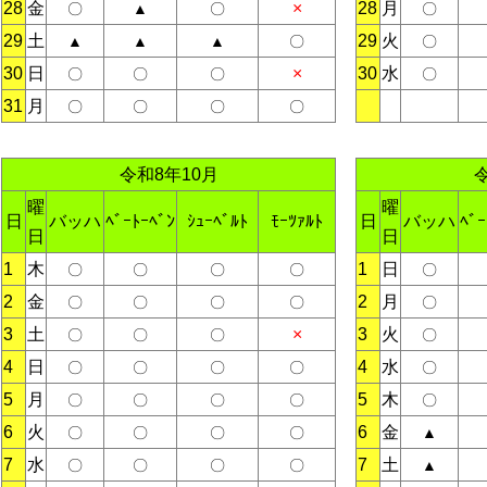
28
金
×
28
月
〇
▲
〇
〇
29
土
29
火
▲
▲
▲
〇
〇
30
日
×
30
水
〇
〇
〇
〇
31
月
〇
〇
〇
〇
令和8年10月
曜
曜
日
バッハ
ﾍﾞｰﾄｰﾍﾞﾝ
ｼｭｰﾍﾞﾙﾄ
ﾓｰﾂｧﾙﾄ
日
バッハ
ﾍﾞｰ
日
日
1
木
1
日
〇
〇
〇
〇
〇
2
金
2
月
〇
〇
〇
〇
〇
3
土
×
3
火
〇
〇
〇
〇
4
日
4
水
〇
〇
〇
〇
〇
5
月
5
木
〇
〇
〇
〇
〇
6
火
6
金
〇
〇
〇
〇
▲
7
水
7
土
〇
〇
〇
〇
▲