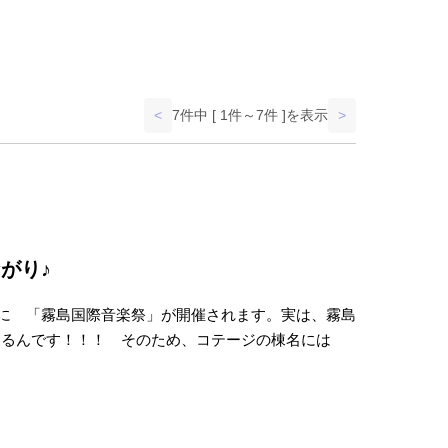
<
7件中 [ 1件～7件 ]を表示
>
がり♪
心に 「霧島国際音楽祭」が開催されます。実は、霧島
あるんです！！！ そのため、コテージの棟名には